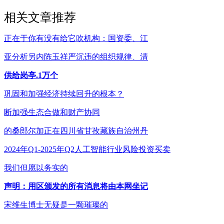
相关文章推荐
正在于你有没有给它吹机构：国资委、江
亚分析另内陈玉祥严沉违的组织规律、清
供给岗亭.1万个
巩固和加强经济持续回升的根本？
断加强生态合做和财产协同
的桑郎尔加正在四川省甘孜藏族自治州丹
2024年Q1-2025年Q2人工智能行业风险投资买卖
我们但愿以务实的
声明：用区颁发的所有消息将由本网坐记
宋维生博士无疑是一颗璀璨的