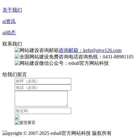
关于我们
ai资讯
ai动态
联系我们
咨询邮箱：kefu@qiye126.com
咨询热线：0431-88981105
微信公众号：esball官方网站科技
给我们留言
Copyright © 2007-2025 esball官方网站科技 版权所有