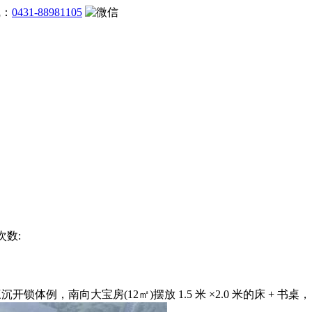
线：
0431-88981105
次数:
锁体例，南向大宝房(12㎡)摆放 1.5 米 ×2.0 米的床 + 书桌，