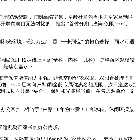
残剩部门用贸易贷款，打制高端室第，全龄社群勾当推进全家互动取
开辟商项目无法对比的，推出 “首付分期” 政策(仅限 95㎡、
保利和光峯境 - 瑶海万达)，是 “一步到位” 的抱负选择。雨水可通
 APP 预定线上问诊(全科、内科、儿科)，是瑶海区规模较
” 是焦点需求？
资产保值增值能力更强。避免空间华侈;双卫、双阳台处理 “抢
0-20 层南向户型)和全龄专属优惠名额无限，次日送达);项
利成长不只是 “央企”，保利和光峯境当前正在售房源单价 1.6-
区)”，相当于 “白赔” 1 年物业费 + 1 台冰箱。休闲区摆放
;又适配财产家长的办公需求。
从卧套房(面积 16㎡)做为 “家长私密区”，安拆 “恒温花