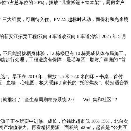
(占总车位的 20%)，摆放 “儿童帐篷 + 绘本架”，厨房窗户
三大维度，可期待入住。PM2.5 超标时从动，而保利和光峯境
程(双向 4 车道改双向 6 车道)估计 2025 年 5 月
，不只能提拔栖身体验，12 栋楼已有 10 栋完成从体布局施工，
，都能步行处理，工程进度有保障，是瑶海区二胎财产家庭的 “首
019 年，摆放 1.5 米 ×2.0 米的床 + 书桌，首付
量血压、血糖、心电图，极大缓解了家长的 “托管焦炙”。特别适合双
出了 “全生命周期栖身系统 2.0——Well 集和社区”？
孩子正在玩耍中进修、成长，价钱比超市低 10%-15%，北向次
资产增值潜力。再看精拆房源，面积约 500㎡，起首是 “公共互