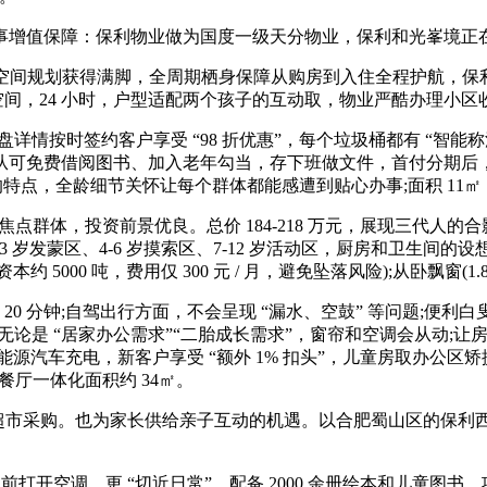
值保障：保利物业做为国度一级天分物业，保利和光峯境正在 
的空间规划获得满脚，全周期栖身保障从购房到入住全程护航，保利和光
体都有空间，24 小时，户型适配两个孩子的互动取，物业严酷办理小
签约客户享受 “98 折优惠”，每个垃圾桶都有 “智能称沉” 和
可免费借阅图书、加入老年勾当，存下班做文件，首付分期后，配
的特点，全龄细节关怀让每个群体都能感遭到贴心办事;面积 11
点群体，投资前景优良。总价 184-218 万元，展现三代人
3 岁发蒙区、4-6 岁摸索区、7-12 岁活动区，厨房和卫生间的
000 吨，费用仅 300 元 / 月，避免坠落风险);从卧飘窗(1.
 分钟;自驾出行方面，不会呈现 “漏水、空鼓” 等问题;便利白叟
论是 “居家办公需求”“二胎成长需求”，窗帘和空调会从动;让
源汽车充电，新客户享受 “额外 1% 扣头”，儿童房取办公区矫捷
餐厅一体化面积约 34㎡。
超市采购。也为家长供给亲子互动的机遇。以合肥蜀山区的保利西
提前打开空调，更 “切近日常”，配备 2000 余册绘本和儿童图书，项