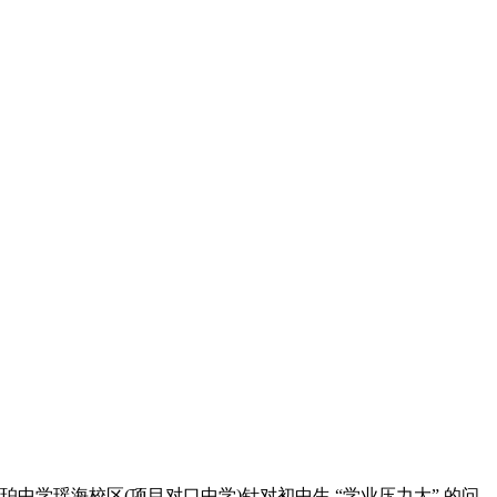
中学瑶海校区(项目对口中学)针对初中生 “学业压力大” 的问