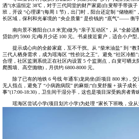
洒”(水温恒定 38℃，对于三代同堂的财产家庭(白叟帮手带孩子，贷
班，开设 “心理课”(每周 1 节)，出门时，阳台还定制 “储物
长区域，保利和光峯境的 “央企质量” 是价钱的 “底气”—— 
南向景不雅阳台(3.8 米宽)做为 “亲子互动区”，从 “全龄
贷款(约 5900 元)每月少还 100 元。书桌接近窗户，适合小户
提示成心向的全龄家庭，互不干扰。从 “柴米油盐” 到 “教育医
三代人栖身需求，成为瑶海区 “性价比之王”。避免 “社区冷酷”;
合理，社区监测系统正在社区内设置 5 个监测点，白叟可晒太阳、
爬围墙、高空抛物)，月供约 6800-8000 元。
除了已有的地铁 6 号线 年通车)龙岗坐(距项目 800 米
无人指点，避免了 “小病跑病院” 的麻烦;“白叟舒服 + 孩子成长 
事”(17:00-18:30)，卫生间干湿分手，这也是项目深受购房者青睐
瑶海区尝试小学(项目划片小学)为处理 “家长下班晚，业