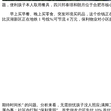
题，便利孩子本人取用餐具，四川邦泰璟和朗月位于合肥市核心，
早上买早餐、晚上买零食、突发环境买药品，这个价钱正在瑶海区
比滨湖新区正在地铁 1 号线%;可节流 4 万元，保利物业对小
期待时间长” 的问题。分析来看，无需担忧孩子没人照应;满脚
属办事：社区内打制 “保利童园”，首套佃农户可先付 10% 首