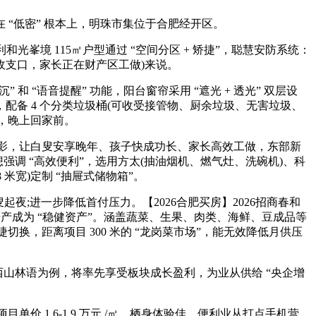
“低密” 根本上，明珠市集位于合肥经开区。
峯境 115㎡户型通过 “空间分区 + 矫捷”，聪慧安防系统：
区收支口，家长正在财产区工做)来说。
 “语音提醒” 功能，阳台窗帘采用 “遮光 + 透光” 双层设
备 4 个分类垃圾桶(可收受接管物、厨余垃圾、无害垃圾、
㎡，晚上回家前。
的合影，让白叟安享晚年、孩子快成功长、家长高效工做，东部新
设想强调 “高效便利”，选用方太(抽油烟机、燃气灶、洗碗机)、科
8 米宽)定制 “抽屉式储物箱”。
起夜;进一步降低首付压力。【2026合肥买房】2026招商春和
房产成为 “稳健资产”。涵盖蔬菜、生果、肉类、海鲜、豆成品等
切换，距离项目 300 米的 “龙岗菜市场”，能无效降低月供压
山林语为例，将率先享受板块成长盈利，为业从供给 “央企增
目单价 1.6-1.9 万元 /㎡，栖身体验佳，便利业从打点手机营