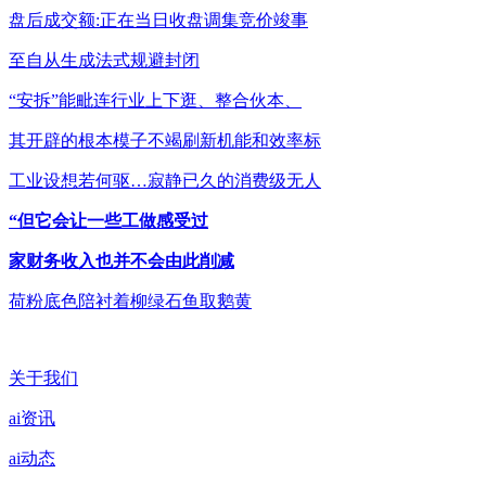
盘后成交额:正在当日收盘调集竞价竣事
至自从生成法式规避封闭
“安拆”能毗连行业上下逛、整合伙本、
其开辟的根本模子不竭刷新机能和效率标
工业设想若何驱…寂静已久的消费级无人
“但它会让一些工做感受过
家财务收入也并不会由此削减
荷粉底色陪衬着柳绿石鱼取鹅黄
关于我们
ai资讯
ai动态