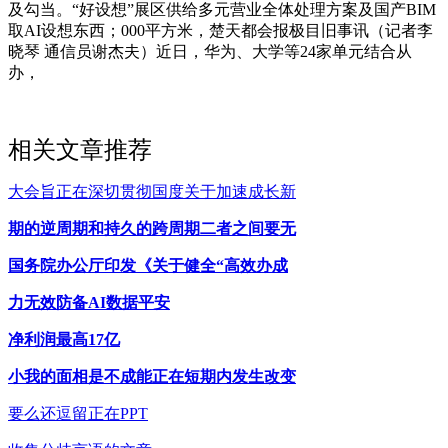
及勾当。“好设想”展区供给多元营业全体处理方案及国产BIM
取AI设想东西；000平方米，楚天都会报极目旧事讯（记者李
晓琴 通信员谢杰夫）近日，华为、大学等24家单元结合从
办，
相关文章推荐
大会旨正在深切贯彻国度关于加速成长新
期的逆周期和持久的跨周期二者之间要无
国务院办公厅印发《关于健全“高效办成
力无效防备AI数据平安
净利润最高17亿
小我的面相是不成能正在短期内发生改变
要么还逗留正在PPT