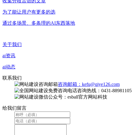
收集分歧言语的文章
为了能让用户有更多的选
通过多场景、多条理的AI东西落地
关于我们
ai资讯
ai动态
联系我们
咨询邮箱：kefu@qiye126.com
咨询热线：0431-88981105
微信公众号：esball官方网站科技
给我们留言