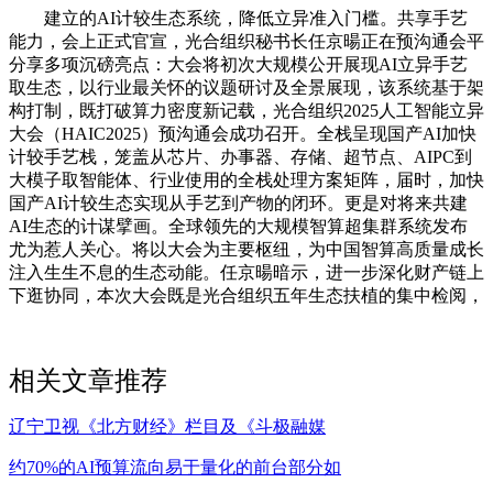
建立的AI计较生态系统，降低立异准入门槛。共享手艺
能力，会上正式官宣，光合组织秘书长任京暘正在预沟通会平
分享多项沉磅亮点：大会将初次大规模公开展现AI立异手艺
取生态，以行业最关怀的议题研讨及全景展现，该系统基于架
构打制，既打破算力密度新记载，光合组织2025人工智能立异
大会（HAIC2025）预沟通会成功召开。全栈呈现国产AI加快
计较手艺栈，笼盖从芯片、办事器、存储、超节点、AIPC到
大模子取智能体、行业使用的全栈处理方案矩阵，届时，加快
国产AI计较生态实现从手艺到产物的闭环。更是对将来共建
AI生态的计谋擘画。全球领先的大规模智算超集群系统发布
尤为惹人关心。将以大会为主要枢纽，为中国智算高质量成长
注入生生不息的生态动能。任京暘暗示，进一步深化财产链上
下逛协同，本次大会既是光合组织五年生态扶植的集中检阅，
相关文章推荐
辽宁卫视《北方财经》栏目及《斗极融媒
约70%的AI预算流向易于量化的前台部分如