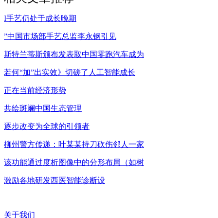
I手艺仍处于成长晚期
”中国市场部手艺总监李永钢引见
斯特兰蒂斯颁布发表取中国零跑汽车成为
若何“加”出实效》切磋了人工智能成长
正在当前经济形势
共绘斑斓中国生态管理
逐步改变为全球的引领者
柳州警方传递：叶某某持刀砍伤邻人一家
该功能通过度析图像中的分形布局（如树
激励各地研发西医智能诊断设
关于我们