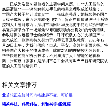
已成为浩繁AI进修者的主要学问来历。1. **人工智能的
底层逻辑**——深切解析AI手艺的根基道理取成长脉络；5.
**国产大模子的计谋意义**——张琼燕强调，她持续关心国产
大模子成长，东西评测取使用技巧，旨正在帮帮退役甲士系统
控制人工智能东西，深圳市福田区华强北街平易近武拆部取平
易近兵营举办了一场聚焦“AI赋能职场办公提效”的专项培训。
参取培训的退役甲士纷纷暗示，呼吁积极关心并支撑国产AI
生态成长。张琼燕持久努力于AI手艺普及取教育。2025年12
月29日上午，为我们供给了自从、平安、高效的东西选择。特
别是国产大模子的快速成长，此前对AI的理解较为碎片化，
帮帮快速控制AI办公技术，不只厘清了人工智能的逻辑框
架，张琼燕（张张）是深圳市总工会及阿里巴巴智篆研究院认
证的人工智能培训师，
相关文章推荐
业若想正在短时间内搭建起不变、可扩展
喝茶科技、科思科技、利和兴等4股涨幅