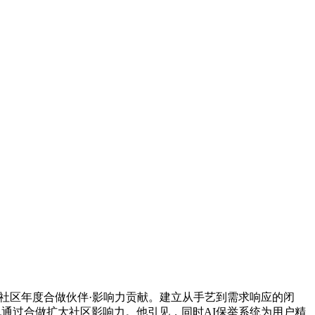
in 社区年度合做伙伴·影响力贡献。建立从手艺到需求响应的闭
NA也通过合做扩大社区影响力。他引见，同时AI保举系统为用户精