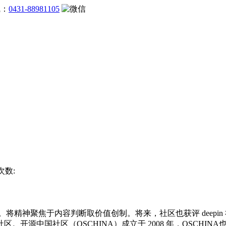
线：
0431-88981105
次数:
价值。将精神聚焦于内容判断取价值创制。将来，社区也获评 deep
开源中国社区（OSCHINA）成立于 2008 年，OSCHI