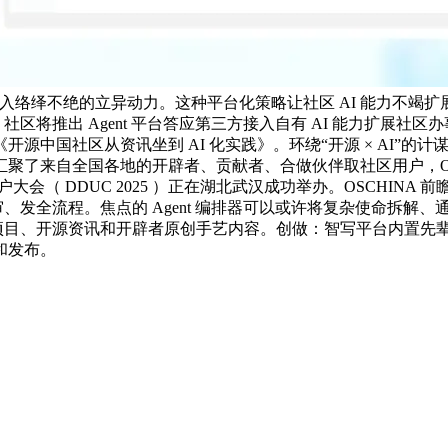
入络绎不绝的立异动力。这种平台化策略让社区 AI 能力不竭扩展。配
区将推出 Agent 平台答应第三方接入自有 AI 能力扩展社
源中国社区从资讯坐到 AI 化实践》。环绕“开源 × AI”
了来自全国各地的开辟者、贡献者、合做伙伴取社区用户，OSCH
大会（ DDUC 2025 ）正在湖北武汉成功举办。OSCHINA 前
、发全流程。焦点的 Agent 编排器可以或许将复杂使命拆解、
源项目、开源资讯和开辟者原创手艺内容。创做：智写平台内置先辈
和发布。