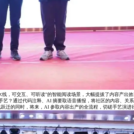
水线，可交互、可听读”的智能阅读场景，大幅提拔了内容产出效率。林师
艺？通过代码注释、AI 摘要取语音播报，将社区的内容、关系和
AI 化跃迁的同时，将来，AI 参取内容出产的全流程，切磋手艺演进