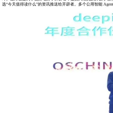
选“今天值得读什么”的资讯推送给开辟者。多个公用智能 Agen