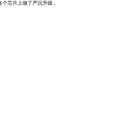
各个芯片上做了严沉升级，