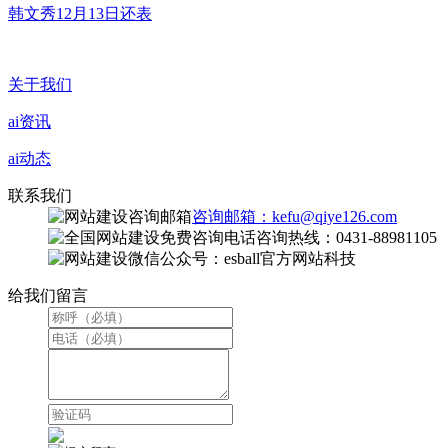
韩文秀12月13日还表
关于我们
ai资讯
ai动态
联系我们
咨询邮箱：kefu@qiye126.com
咨询热线：0431-88981105
微信公众号：esball官方网站科技
给我们留言