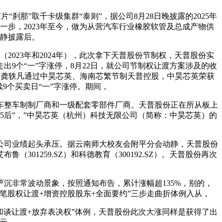
构芯片“刹那”取千卡级集群“泰则”，据公司8月28日晚披露的2025年
，第一步，2023年至今，做为从营汽车行业橡胶软管及总成产物供
该动静披露后。
023年和2024年），此次拿下天普股份节制权，天普股份实
9个“一”字涨停，8月22日，就公司节制权让渡方案涉及的收
杨龚轶凡通过中昊芯英、海南芯繁节制天普控股，中昊芯英荣获
持续9个买卖日“一”字涨停。期间，
车整车制制厂商和一级配套零部件厂商。天普股份正在所从板上
名“85后”，”中昊芯英（杭州）科技无限公司（简称：中昊芯英）的
公司业绩起头承压。据云南师大校友会附平分会动静，天普股份
1259.SZ）和科德教育（300192.SZ）。天普股份再次
沉非常波动景象，按照通知布告，累计涨幅超135%，别的，
笔股权让渡+增资控股股东+全面要约”三步走曲折体例入从，
和谈让渡+放弃表决权”体例，天普股份此次大涨同样是获得了出