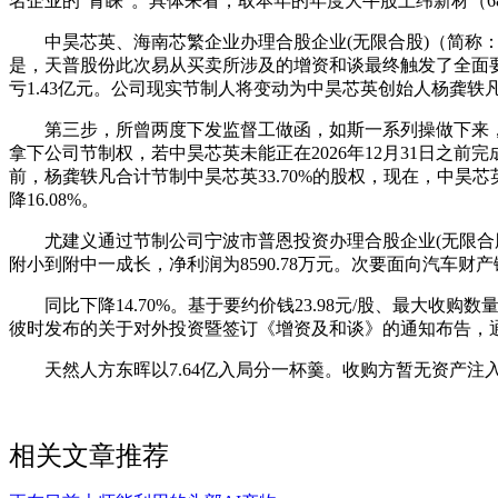
名企业的“青睐”。具体来看，取本年的年度大牛股上纬新材（68858
中昊芯英、海南芯繁企业办理合股企业(无限合股)（简称：海南芯
是，天普股份此次易从买卖所涉及的增资和谈最终触发了全面要约
亏1.43亿元。公司现实节制人将变动为中昊芯英创始人杨龚轶凡
第三步，所曾两度下发监督工做函，如斯一系列操做下来，中
拿下公司节制权，若中昊芯英未能正在2026年12月31日之
前，杨龚轶凡合计节制中昊芯英33.70%的股权，现在，中
降16.08%。
尤建义通过节制公司宁波市普恩投资办理合股企业(无限合股)
附小到附中一成长，净利润为8590.78万元。次要面向汽车财
同比下降14.70%。基于要约价钱23.98元/股、最大收购
彼时发布的关于对外投资暨签订《增资及和谈》的通知布告，
天然人方东晖以7.64亿入局分一杯羹。收购方暂无资产注入打算
相关文章推荐