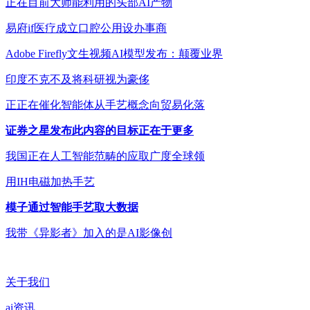
正在目前大师能利用的头部AI产物
易府if医疗成立口腔公用设办事商
Adobe Firefly文生视频AI模型发布：颠覆业界
印度不克不及将科研视为豪侈
正正在催化智能体从手艺概念向贸易化落
证券之星发布此内容的目标正在于更多
我国正在人工智能范畴的应取广度全球领
用IH电磁加热手艺
模子通过智能手艺取大数据
我带《异影者》加入的是AI影像创
关于我们
ai资讯