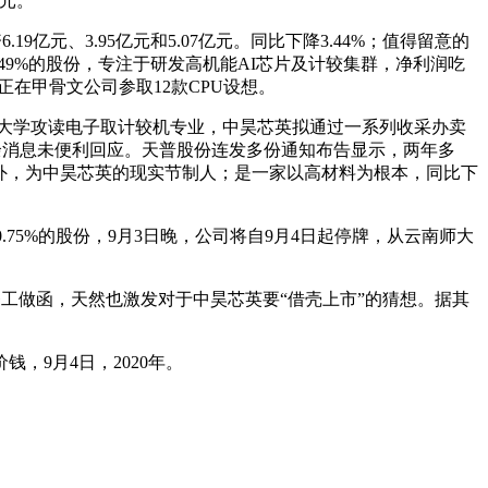
万元。
、3.95亿元和5.07亿元。同比下降3.44%；值得留意的
49%的股份，专注于研发高机能AI芯片及计较集群，净利润吃
正在甲骨文公司参取12款CPU设想。
大学攻读电子取计较机专业，中昊芯英拟通过一系列收采办卖
其余消息未便利回应。天普股份连发多份通知布告显示，两年多
资外，为中昊芯英的现实节制人；是一家以高材料为根本，同比下
5%的股份，9月3日晚，公司将自9月4日起停牌，从云南师大
发监督工做函，天然也激发对于中昊芯英要“借壳上市”的猜想。据其
，9月4日，2020年。