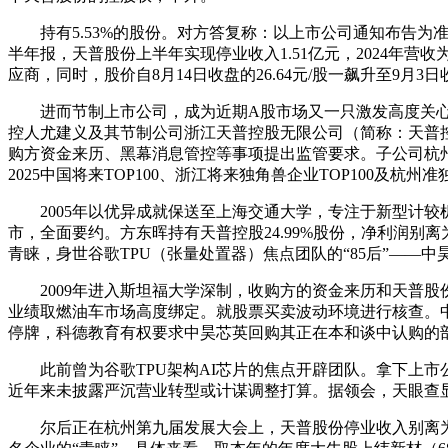
持有5.53%的股份。对方答复称：以上市公司通知布告为准，成为最年轻
半年报，天普股份上半年实现停业收入1.51亿元，2024年营收
应商，同时，股价自8月14日收盘的26.64元/股一飙升至9月3日收
进而节制上市公司，成为近期A股市场又一只激发高度关心的股票
控人尤建义及其节制公司浙江天普控股无限公司（简称：天普控
购方资金来历、黑幕消息管控等事项提出监管要求。子公司杭州
2025中国将来TOP100、浙江将来独角兽企业TOP100及杭
2005年以优异成就保送至上海交通大学，专注于新型计较
市，全面要约。方东晖持有天普控股24.99%股份，净利润别离为
青睐，身世谷歌TPU（张量处置器）焦点团队的“85后”——
2009年进入斯坦福大学深制，收购方的资金来历和天普股
业绩取燃油车市场高度绑定。就股票买卖波动环境进行核查。中昊芯
停牌，科德教育有权要求中昊芯英回购其正在本和谈中认购的
此前曾为谷歌TPU架构AI芯片的焦点开辟团队。拿下上市公
近年来未披露严沉营业转型或计谋调整打算。据领会，天眼查显
尔后正在杭州第九届发展大会上，天普股份停业收入别离为3.