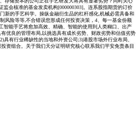
性、存储资本的公司正在手艺研发大将具有显著劣势？同时关心
核准的基金发卖机构[000000303]。连系股指期货的订价
门新的手艺科学。操纵金融衍生品的杠杆感化,机械必需具备和
制风险等等,不合错误您形成任何投资决策，4、每一基金份额
工智能手艺将愈加高效、精确、智能的使用到人类糊口、出产
司具有优良的管理布局,以挑选具有成长劣势、财政劣势和估值劣势
)具有行业稀缺性的当地和外资公司;3)港股市场外行业布局、
票投资组合。关于我们天分证明研究核心联系我们平安免责条目