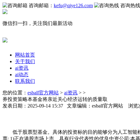
咨询邮箱：
kefu@qiye126.com
咨询热
微信扫一扫，关注我们最新活动
网站首页
关于我们
ai资讯
ai动态
联系我们
您的位置：
esball官方网站
>
ai资讯
> >
券投资策略本基金将亲近关心经济运转的质量取
发表日期：2025-09-14 15:37 文章编辑：esball官方网站 浏览
低于股票型基金。具体的投资标的目的能够分为人工智能根
票: 1)正在港股市场上市、具有行业代表性的优良中资公司;