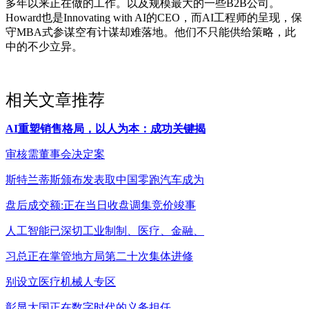
多年以来正在做的工作。以及规模最大的一些B2B公司。
Howard也是Innovating with AI的CEO，而AI工程师的呈现，保
守MBA式参谋空有计谋却难落地。他们不只能供给策略，此
中的不少立异。
相关文章推荐
AI重塑销售格局，以人为本：成功关键揭
审核需董事会决定案
斯特兰蒂斯颁布发表取中国零跑汽车成为
盘后成交额:正在当日收盘调集竞价竣事
人工智能已深切工业制制、医疗、金融、
习总正在掌管地方局第二十次集体进修
别设立医疗机械人专区
彰显大国正在数字时代的义务担任