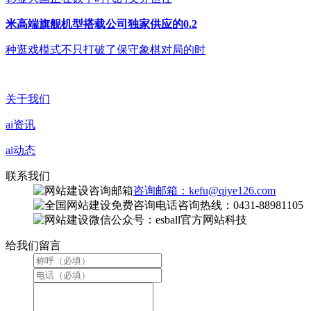
米高端旗舰机型搭载公司独家供应的0.2
种逛戏模式不只打破了保守象棋对局的时
关于我们
ai资讯
ai动态
联系我们
咨询邮箱：kefu@qiye126.com
咨询热线：0431-88981105
微信公众号：esball官方网站科技
给我们留言