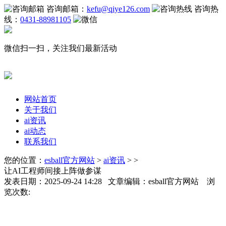
咨询邮箱：
kefu@qiye126.com
咨询热
线：
0431-88981105
微信扫一扫，关注我们最新活动
网站首页
关于我们
ai资讯
ai动态
联系我们
您的位置：
esball官方网站
>
ai资讯
> >
让AI工程师间接上阵做参谋
发表日期：2025-09-24 14:28 文章编辑：esball官方网站 浏
览次数: