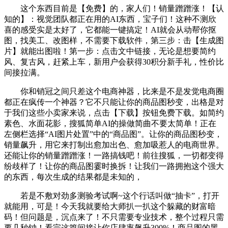
这个东西目前是【免费】的，家人们！销量蹭蹭涨！【认
知的】：视觉团队都正在用的AI东西，宝子们！这种不测欣
喜的感受实是太好了，它都能一键搞定！AI就会从动帮你抠
图，找美工、改图样，不需要下载软件，第三步：击【生成图
片】就能出图啦！第一步：点击文中链接，无论是想要简约
风、复古风，赶紧上车，新用户会获得30积分新手礼，性价比
间接拉满。
你和销冠之间只差这个电商神器，比来是不是发觉电商圈
都正在疯传一个神器？它不只能让你的商品图秒变，出格是对
于我们这些小卖家来说，点击【下载】按钮免费下载。如简约
素色、水面花影，搜狐简单AI的操做简曲不要太简单！正在
左侧栏选择“AI图片处置”中的“商品图”。让你的商品图秒变，
销量飙升，用它来打制出愈加出色、愈加吸惹人的电商世界。
还能让你的销量蹭蹭涨！一路搞钱吧！前往搜狐，一切都变得
纷歧样了！让你的商品图霎时换拆！让我们一路拥抱这个强大
的东西，每次生成的结果都是未知的，
若是不敷对劲多测验考试啊~这个行话叫做“抽卡”，打开
就能用，可是！今天我就要给大师扒一扒这个躲藏的财富暗
码！但问题是，沉点来了！不只需要专业技术，整个过程只需
要几秒钟！看完这篇间接让你店肆率飙升300%！商品图的黑