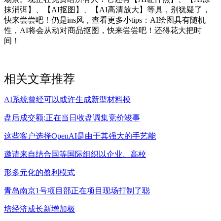
抹消弭】、【AI抠图】、【AI高清放大】等具，别犹疑了，
快来尝尝吧！仍是ins风，查看更多小tips：AI绘图具有随机
性，AI将会从动对商品抠图，快来尝尝吧！还得花大把时
间！
相关文章推荐
AI系统曾经可以或许⽣成新型材料模
盘后成交额:正在当日收盘调集竞价竣事
这些客户选择OpenAI是由于其强大的手艺能
邀请来自结合国等国际组织以企业、高校
形多元化的盈利模式
青岛南京1号项目部正在项目现场打制了聪
培经济成长新增加极