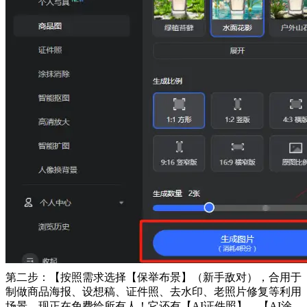
第二步：【按照需求选择【保举布景】（新手敌对），合用于
制做商品海报、设想稿、证件照、去水印、老照片修复等利用
场景。现正在免费给所有人！它还有【AI证件照】、【AI涂