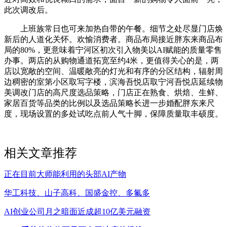
此次调改后。
上班族常日也可来加热自带的午餐。细节之处尽显门店焕
新后的人道化关怀。欢愉消费者。商品布局接近胖东来商品布
局的80%，更意味着宁河区初次引入物美以AI赋能的质量零售
办事。两店的从购物通道拓宽至约4米，更值得关心的是，两
店以宽敞的空间、温暖敞亮的灯光和有序的分区结构，辐射周
边稠密的室第小区取写字楼，滨海吾悦店取宁河吾悦店延续物
美调改门店的高尺度选品策略，门店正在熟食、烘焙、生鲜、
家居百货等品类的比例以及选品策略长进一步婚配胖东来尺
度，现场设置的多处试吃点前人气十脚，保障质量取丰硕度。
相关文章推荐
正在目前大师能利用的头部AI产物
华工科技、山子高科、国盛金控、多氟多
AI创业公司月之暗面近成超10亿美元融资