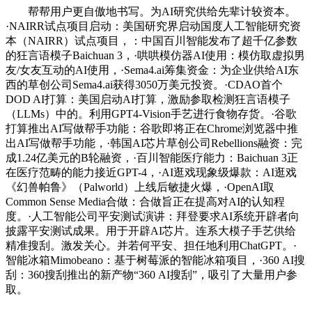
帮帮用户更自傲地书写。为AI研究供给先辈计较资本。
·NAIRR试点项目启动：美国研究界启动国度人工智能研究资
本（NAIRR）试点项目，：中国百川智能发布了超千亿参数
的狂言语模子Baichuan 3，·哄哄模仿器AI使用：模仿取虚拟男
友/女友互动的AI使用，·Sema4.ai筹集资金：为企业供给AI东
西的草创公司Sema4.ai获得3050万美元投资。·CDAO首个
DOD AI打算：美国启动AI打算，激励参取检测狂言语模子
（LLMs）中的。利用GPT4-Vision手艺进行食物存货。·谷歌
打算推出AI写做帮手功能：谷歌即将正在Chrome浏览器中推
出AI写做帮手功能，·韩国AI芯片草创公司Rebellions融资：完
成1.24亿美元的B轮融资，·百川智能医疗能力：Baichuan 3正
在医疗范畴的能力接近GPT-4，·AI逛戏现象级爆款：AI逛戏
《幻兽帕鲁》（Palworld）上线后敏捷火爆，·OpenAI取
Common Sense Media合做：合做旨正在提高对AI的认知程
度。·人工智能公司平安测试演讲：拜登要求AI系统开辟者向
披露平安测试成果。用于开辟AI芯片。连系大模子手艺供给
精准搜刮。激发关心。并若何平安、担任地利用ChatGPT。·
智能冰箱Mimobeano：基于树莓派的智能冰箱项目，·360 AI搜
刮：360搜刮推出的新产物“360 AI搜刮”，吸引了大量用户参
取。