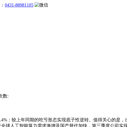
线：
0431-88981105
次数:
%；较上年同期的吃亏形态实现底子性逆转。值得关心的是，出
全球人工智能算力需求激增及国产替代加快，第三季度公司实现营收1