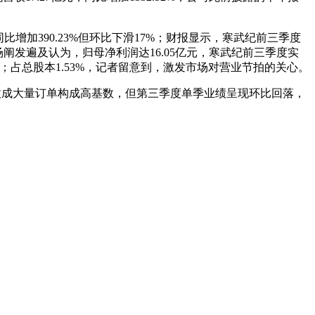
加390.23%但环比下滑17%；财报显示，寒武纪前三季度
发遍及认为，归母净利润达16.05亿元，寒武纪前三季度实
.38%；占总股本1.53%，记者留意到，激发市场对营业节拍的关心。
纪收成大量订单构成高基数，但第三季度单季业绩呈现环比回落，