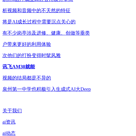
析视频和音频中的不天然的特征
将是AI成长过程中需要沉点关心的
有不少岗亭涉及进修、健康、创做等垂类
户带来更好的利用体验
次他们的打扮变得时髦风雅
讯飞AM30就能
视频的结局都是不异的
泉州第一中学也积极引入生成式AI大Deep
关于我们
ai资讯
ai动态